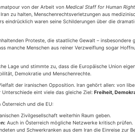
emmatpour von der Arbeit von
Medical Staff for Human Right
m Iran zu halten, Menschenrechtsverletzungen aus medizini
rs eindrücklich waren seine Schilderungen über die dramati
nhaltenden Proteste, die staatliche Gewalt – insbesondere 
 dass manche Menschen aus reiner Verzweiflung sogar Hoffn
sche Lage und stimmte zu, dass die Europäische Union eige
bilität, Demokratie und Menschenrechte.
elfalt der iranischen Opposition. Iran gehört allen: von libe
Unterschiede eint viele das gleiche Ziel:
Freiheit, Demokra
n Österreich und die EU:
nischen Zivilgesellschaft weiterhin Raum geben.
en:
Auch in Österreich mögliche Netzwerke kritisch prüfen.
deten und Schwerkranken aus dem Iran die Einreise zur Be