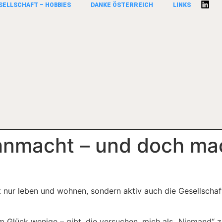
SELLSCHAFT – HOBBIES
DANKE ÖSTERREICH
LINKS
hnmacht – und doch mac
t nur leben und wohnen, sondern aktiv auch die Gesellscha
 Glück wenige – gibt, die versuchen, mich als „Niemand“ z